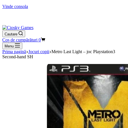
Vinde consola
0771 743 979
contact@ciosky.ro
Cautare
Coș de cumpărături
0
Menu
Prima pagină
Jocuri copii
Metro Last Light – joc Playstation3
Second-hand SH