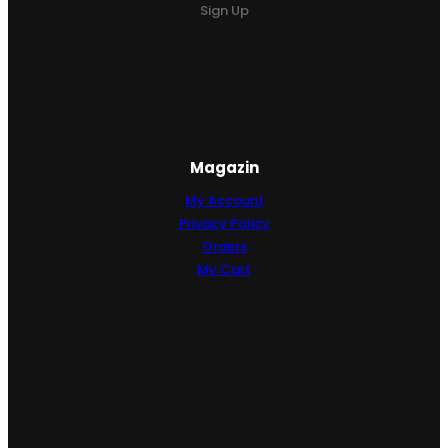
Sign Up
Magazin
My Account
Privacy Policy
Orders
My Cart