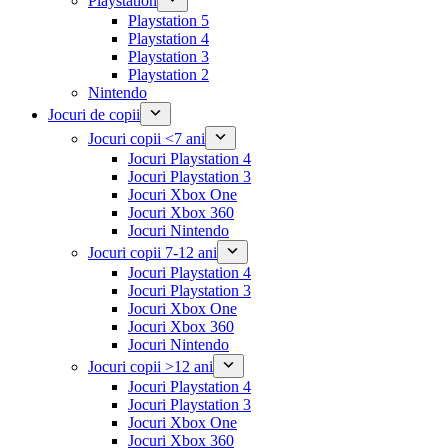
Playstation
Playstation 5
Playstation 4
Playstation 3
Playstation 2
Nintendo
Jocuri de copii
Jocuri copii <7 ani
Jocuri Playstation 4
Jocuri Playstation 3
Jocuri Xbox One
Jocuri Xbox 360
Jocuri Nintendo
Jocuri copii 7-12 ani
Jocuri Playstation 4
Jocuri Playstation 3
Jocuri Xbox One
Jocuri Xbox 360
Jocuri Nintendo
Jocuri copii >12 ani
Jocuri Playstation 4
Jocuri Playstation 3
Jocuri Xbox One
Jocuri Xbox 360