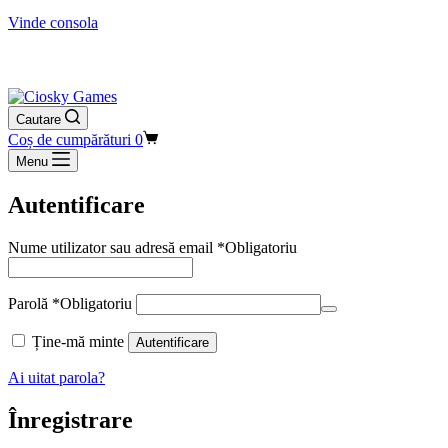
Vinde consola
0771 743 979
contact@ciosky.ro
Cautare
Coș de cumpărături
0
Menu
Autentificare
Nume utilizator sau adresă email
*
Obligatoriu
Parolă
*
Obligatoriu
Ține-mă minte
Autentificare
Ai uitat parola?
Înregistrare