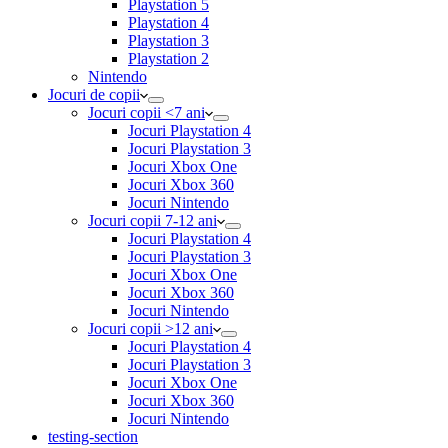
Playstation 5
Playstation 4
Playstation 3
Playstation 2
Nintendo
Jocuri de copii
Jocuri copii <7 ani
Jocuri Playstation 4
Jocuri Playstation 3
Jocuri Xbox One
Jocuri Xbox 360
Jocuri Nintendo
Jocuri copii 7-12 ani
Jocuri Playstation 4
Jocuri Playstation 3
Jocuri Xbox One
Jocuri Xbox 360
Jocuri Nintendo
Jocuri copii >12 ani
Jocuri Playstation 4
Jocuri Playstation 3
Jocuri Xbox One
Jocuri Xbox 360
Jocuri Nintendo
testing-section