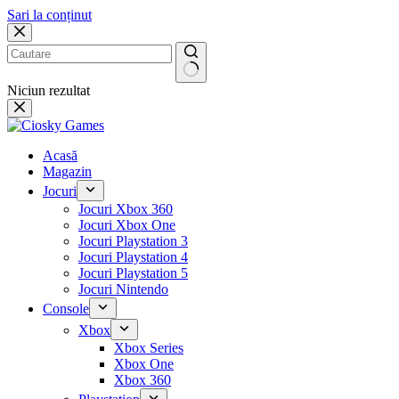
Sari la conținut
Niciun rezultat
Acasă
Magazin
Jocuri
Jocuri Xbox 360
Jocuri Xbox One
Jocuri Playstation 3
Jocuri Playstation 4
Jocuri Playstation 5
Jocuri Nintendo
Console
Xbox
Xbox Series
Xbox One
Xbox 360