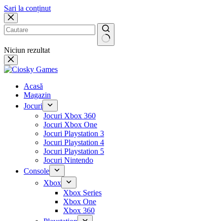
Sari la conținut
Niciun rezultat
Acasă
Magazin
Jocuri
Jocuri Xbox 360
Jocuri Xbox One
Jocuri Playstation 3
Jocuri Playstation 4
Jocuri Playstation 5
Jocuri Nintendo
Console
Xbox
Xbox Series
Xbox One
Xbox 360