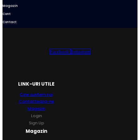
Magazin
Cont
Contact
Facebook
Instagram
LINK-URI UTILE
Cine suntem noi
Contacteaza-ne
Magazin
Login
Sign Up
Magazin