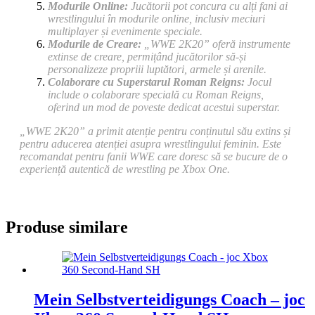
Modurile Online:
Jucătorii pot concura cu alți fani ai
wrestlingului în modurile online, inclusiv meciuri
multiplayer și evenimente speciale.
Modurile de Creare:
„WWE 2K20” oferă instrumente
extinse de creare, permițând jucătorilor să-și
personalizeze propriii luptători, armele și arenile.
Colaborare cu Superstarul Roman Reigns:
Jocul
include o colaborare specială cu Roman Reigns,
oferind un mod de poveste dedicat acestui superstar.
„WWE 2K20” a primit atenție pentru conținutul său extins și
pentru aducerea atenției asupra wrestlingului feminin. Este
recomandat pentru fanii WWE care doresc să se bucure de o
experiență autentică de wrestling pe Xbox One.
Produse similare
Mein Selbstverteidigungs Coach – joc