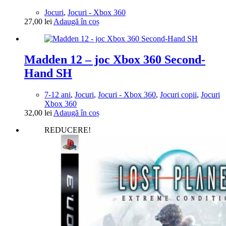
Jocuri
,
Jocuri - Xbox 360
27,00
lei
Adaugă în coș
Madden 12 – joc Xbox 360 Second-
Hand SH
7-12 ani
,
Jocuri
,
Jocuri - Xbox 360
,
Jocuri copii
,
Jocuri
Xbox 360
32,00
lei
Adaugă în coș
REDUCERE!