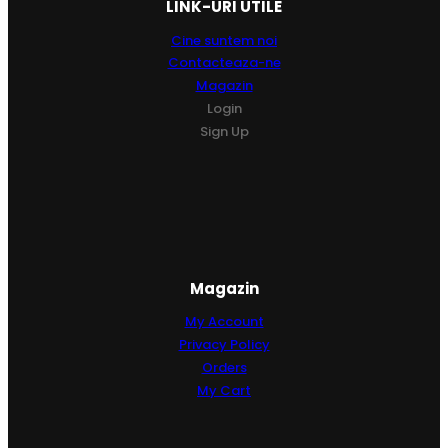
LINK-URI UTILE
Cine suntem noi
Contacteaza-ne
Magazin
Login
Sign Up
Magazin
My Account
Privacy Policy
Orders
My Cart