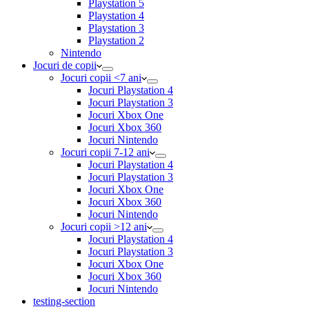
Playstation 5
Playstation 4
Playstation 3
Playstation 2
Nintendo
Jocuri de copii
Jocuri copii <7 ani
Jocuri Playstation 4
Jocuri Playstation 3
Jocuri Xbox One
Jocuri Xbox 360
Jocuri Nintendo
Jocuri copii 7-12 ani
Jocuri Playstation 4
Jocuri Playstation 3
Jocuri Xbox One
Jocuri Xbox 360
Jocuri Nintendo
Jocuri copii >12 ani
Jocuri Playstation 4
Jocuri Playstation 3
Jocuri Xbox One
Jocuri Xbox 360
Jocuri Nintendo
testing-section