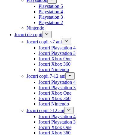
Playstation
Playstation 5
Playstation 4
Playstation 3
Playstation 2
Nintendo
Jocuri de copii
Jocuri copii <7 ani
Jocuri Playstation 4
Jocuri Playstation 3
Jocuri Xbox One
Jocuri Xbox 360
Jocuri Nintendo
Jocuri copii 7-12 ani
Jocuri Playstation 4
Jocuri Playstation 3
Jocuri Xbox One
Jocuri Xbox 360
Jocuri Nintendo
Jocuri copii >12 ani
Jocuri Playstation 4
Jocuri Playstation 3
Jocuri Xbox One
Jocuri Xbox 360