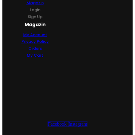
Magazin
Login
Sign Up
Magazin
My Account
Privacy Policy
Orders
My Cart
Facebook
Instagram