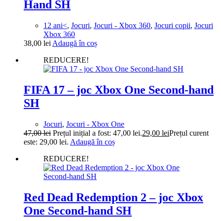
Hand SH
12 ani<
,
Jocuri
,
Jocuri - Xbox 360
,
Jocuri copii
,
Jocuri
Xbox 360
38,00
lei
Adaugă în coș
REDUCERE!
FIFA 17 – joc Xbox One Second-hand
SH
Jocuri
,
Jocuri - Xbox One
47,00
lei
Prețul inițial a fost: 47,00 lei.
29,00
lei
Prețul curent
este: 29,00 lei.
Adaugă în coș
REDUCERE!
Red Dead Redemption 2 – joc Xbox
One Second-hand SH