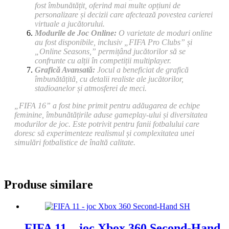
fost îmbunătățit, oferind mai multe opțiuni de
personalizare și decizii care afectează povestea carierei
virtuale a jucătorului.
Modurile de Joc Online:
O varietate de moduri online
au fost disponibile, inclusiv „FIFA Pro Clubs” și
„Online Seasons,” permițând jucătorilor să se
confrunte cu alții în competiții multiplayer.
Grafică Avansată:
Jocul a beneficiat de grafică
îmbunătățită, cu detalii realiste ale jucătorilor,
stadioanelor și atmosferei de meci.
„FIFA 16” a fost bine primit pentru adăugarea de echipe
feminine, îmbunătățirile aduse gameplay-ului și diversitatea
modurilor de joc. Este potrivit pentru fanii fotbalului care
doresc să experimenteze realismul și complexitatea unei
simulări fotbalistice de înaltă calitate.
Produse similare
FIFA 11 – joc Xbox 360 Second-Hand