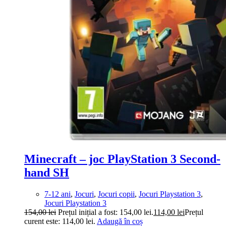
Minecraft – joc PlayStation 3 Second-
hand SH
7-12 ani
,
Jocuri
,
Jocuri copii
,
Jocuri Playstation 3
,
Jocuri Playstation 3
154,00
lei
Prețul inițial a fost: 154,00 lei.
114,00
lei
Prețul
curent este: 114,00 lei.
Adaugă în coș