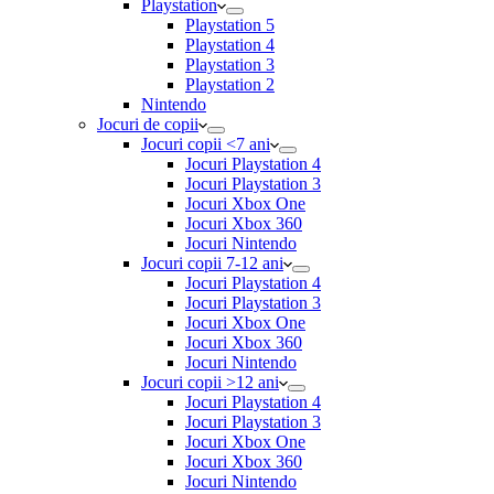
Playstation
Playstation 5
Playstation 4
Playstation 3
Playstation 2
Nintendo
Jocuri de copii
Jocuri copii <7 ani
Jocuri Playstation 4
Jocuri Playstation 3
Jocuri Xbox One
Jocuri Xbox 360
Jocuri Nintendo
Jocuri copii 7-12 ani
Jocuri Playstation 4
Jocuri Playstation 3
Jocuri Xbox One
Jocuri Xbox 360
Jocuri Nintendo
Jocuri copii >12 ani
Jocuri Playstation 4
Jocuri Playstation 3
Jocuri Xbox One
Jocuri Xbox 360
Jocuri Nintendo