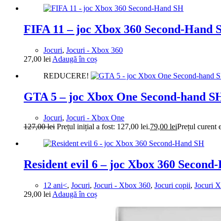
FIFA 11 – joc Xbox 360 Second-Hand 
Jocuri
,
Jocuri - Xbox 360
27,00
lei
Adaugă în coș
REDUCERE!
GTA 5 – joc Xbox One Second-hand S
Jocuri
,
Jocuri - Xbox One
127,00
lei
Prețul inițial a fost: 127,00 lei.
79,00
lei
Prețul curent e
Resident evil 6 – joc Xbox 360 Secon
12 ani<
,
Jocuri
,
Jocuri - Xbox 360
,
Jocuri copii
,
Jocuri 
29,00
lei
Adaugă în coș