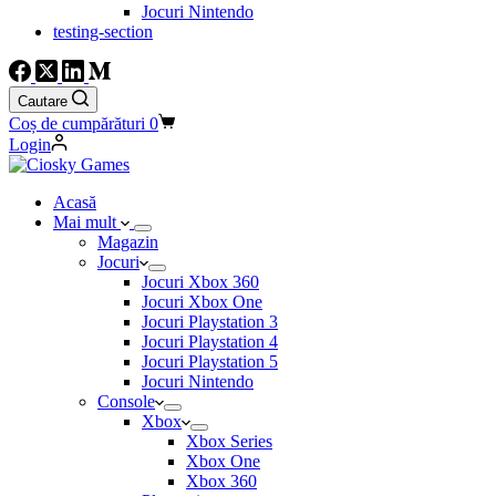
Jocuri Nintendo
testing-section
Cautare
Coș de cumpărături
0
Login
Acasă
Mai mult
Magazin
Jocuri
Jocuri Xbox 360
Jocuri Xbox One
Jocuri Playstation 3
Jocuri Playstation 4
Jocuri Playstation 5
Jocuri Nintendo
Console
Xbox
Xbox Series
Xbox One
Xbox 360