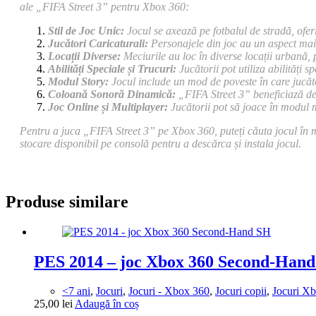
ale „FIFA Street 3” pentru Xbox 360:
Stil de Joc Unic:
Jocul se axează pe fotbalul de stradă, ofer
Jucători Caricaturali:
Personajele din joc au un aspect mai c
Locații Diverse:
Meciurile au loc în diverse locații urbană, p
Abilități Speciale și Trucuri:
Jucătorii pot utiliza abilități 
Modul Story:
Jocul include un mod de poveste în care jucător
Coloană Sonoră Dinamică:
„FIFA Street 3” beneficiază de
Joc Online și Multiplayer:
Jucătorii pot să joace în modul mu
Pentru a juca „FIFA Street 3” pe Xbox 360, puteți căuta jocul în m
stocare disponibil pe consolă pentru a descărca și instala jocul.
Produse similare
PES 2014 – joc Xbox 360 Second-Han
<7 ani
,
Jocuri
,
Jocuri - Xbox 360
,
Jocuri copii
,
Jocuri X
25,00
lei
Adaugă în coș