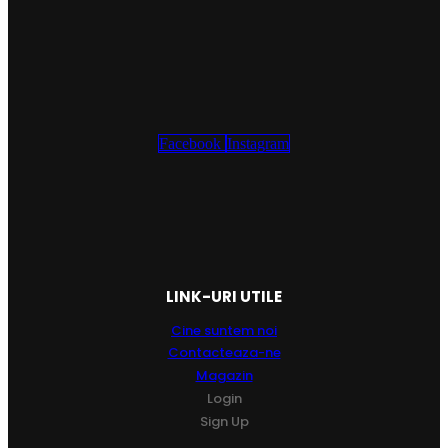
Facebook
Instagram
LINK-URI UTILE
Cine suntem noi
Contacteaza-ne
Magazin
Login
Sign Up