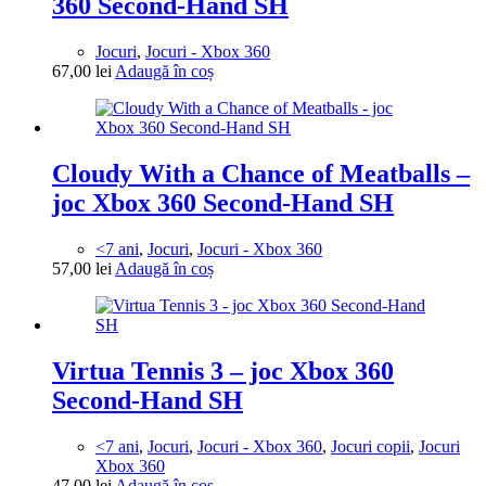
360 Second-Hand SH
Jocuri
,
Jocuri - Xbox 360
67,00
lei
Adaugă în coș
Cloudy With a Chance of Meatballs –
joc Xbox 360 Second-Hand SH
<7 ani
,
Jocuri
,
Jocuri - Xbox 360
57,00
lei
Adaugă în coș
Virtua Tennis 3 – joc Xbox 360
Second-Hand SH
<7 ani
,
Jocuri
,
Jocuri - Xbox 360
,
Jocuri copii
,
Jocuri
Xbox 360
47,00
lei
Adaugă în coș