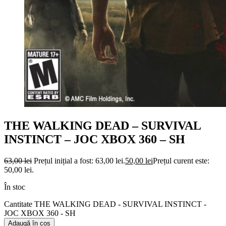
THE WALKING DEAD – SURVIVAL
INSTINCT – JOC XBOX 360 – SH
63,00
lei
Prețul inițial a fost: 63,00 lei.
50,00
lei
Prețul curent este:
50,00 lei.
În stoc
Cantitate THE WALKING DEAD - SURVIVAL INSTINCT -
JOC XBOX 360 - SH
Adaugă în coș