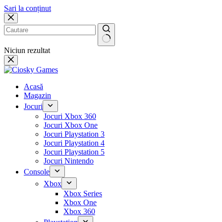
Sari la conținut
Niciun rezultat
Acasă
Magazin
Jocuri
Jocuri Xbox 360
Jocuri Xbox One
Jocuri Playstation 3
Jocuri Playstation 4
Jocuri Playstation 5
Jocuri Nintendo
Console
Xbox
Xbox Series
Xbox One
Xbox 360