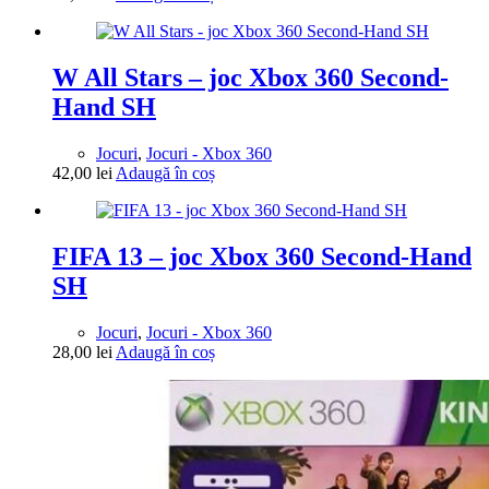
W All Stars – joc Xbox 360 Second-
Hand SH
Jocuri
,
Jocuri - Xbox 360
42,00
lei
Adaugă în coș
FIFA 13 – joc Xbox 360 Second-Hand
SH
Jocuri
,
Jocuri - Xbox 360
28,00
lei
Adaugă în coș