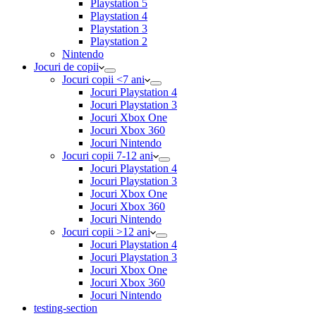
Playstation 5
Playstation 4
Playstation 3
Playstation 2
Nintendo
Jocuri de copii
Jocuri copii <7 ani
Jocuri Playstation 4
Jocuri Playstation 3
Jocuri Xbox One
Jocuri Xbox 360
Jocuri Nintendo
Jocuri copii 7-12 ani
Jocuri Playstation 4
Jocuri Playstation 3
Jocuri Xbox One
Jocuri Xbox 360
Jocuri Nintendo
Jocuri copii >12 ani
Jocuri Playstation 4
Jocuri Playstation 3
Jocuri Xbox One
Jocuri Xbox 360
Jocuri Nintendo
testing-section