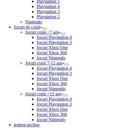
Playstation 5
Playstation 4
Playstation 3
Playstation 2
Nintendo
Jocuri de copii
Jocuri copii <7 ani
Jocuri Playstation 4
Jocuri Playstation 3
Jocuri Xbox One
Jocuri Xbox 360
Jocuri Nintendo
Jocuri copii 7-12 ani
Jocuri Playstation 4
Jocuri Playstation 3
Jocuri Xbox One
Jocuri Xbox 360
Jocuri Nintendo
Jocuri copii >12 ani
Jocuri Playstation 4
Jocuri Playstation 3
Jocuri Xbox One
Jocuri Xbox 360
Jocuri Nintendo
testing-section