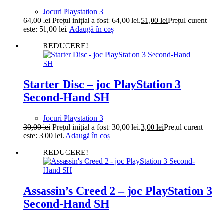
Jocuri Playstation 3
64,00
lei
Prețul inițial a fost: 64,00 lei.
51,00
lei
Prețul curent
este: 51,00 lei.
Adaugă în coș
REDUCERE!
Starter Disc – joc PlayStation 3
Second-Hand SH
Jocuri Playstation 3
30,00
lei
Prețul inițial a fost: 30,00 lei.
3,00
lei
Prețul curent
este: 3,00 lei.
Adaugă în coș
REDUCERE!
Assassin’s Creed 2 – joc PlayStation 3
Second-Hand SH