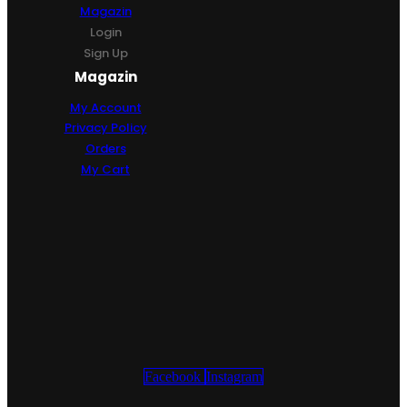
Magazin
Login
Sign Up
Magazin
My Account
Privacy Policy
Orders
My Cart
Facebook
Instagram