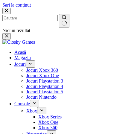
Sari la conținut
Niciun rezultat
Acasă
Magazin
Jocuri
Jocuri Xbox 360
Jocuri Xbox One
Jocuri Playstation 3
Jocuri Playstation 4
Jocuri Playstation 5
Jocuri Nintendo
Console
Xbox
Xbox Series
Xbox One
Xbox 360