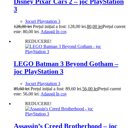
Disney Pixar Cars 2 – joc PlayStation
3
Jocuri Playstation 3
128,00
lei
Prețul inițial a fost: 128,00 lei.
80,00
lei
Prețul curent
este: 80,00 lei.
Adaugă în coș
REDUCERE!
LEGO Batman 3 Beyond Gotham –
joc PlayStation 3
Jocuri Playstation 3
89,60
lei
Prețul inițial a fost: 89,60 lei.
56,00
lei
Prețul curent
este: 56,00 lei.
Adaugă în coș
REDUCERE!
Assassin’s Creed Brotherhood – joc