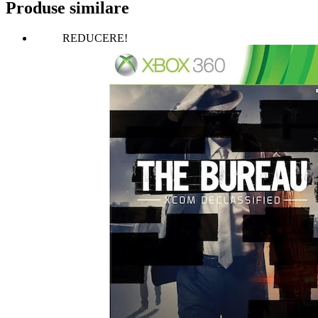
Produse similare
REDUCERE!