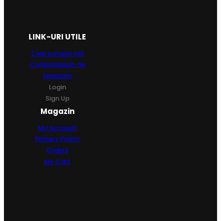
LINK-URI UTILE
Cine suntem noi
Contacteaza-ne
Magazin
Login
Sign Up
Magazin
My Account
Privacy Policy
Orders
My Cart