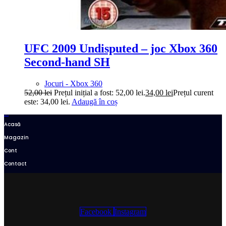
UFC 2009 Undisputed – joc Xbox 360
Second-hand SH
Jocuri - Xbox 360
52,00
lei
Prețul inițial a fost: 52,00 lei.
34,00
lei
Prețul curent
este: 34,00 lei.
Adaugă în coș
https://ciosky.ro/
Acasă
Magazin
Cont
Contact
Facebook
Instagram