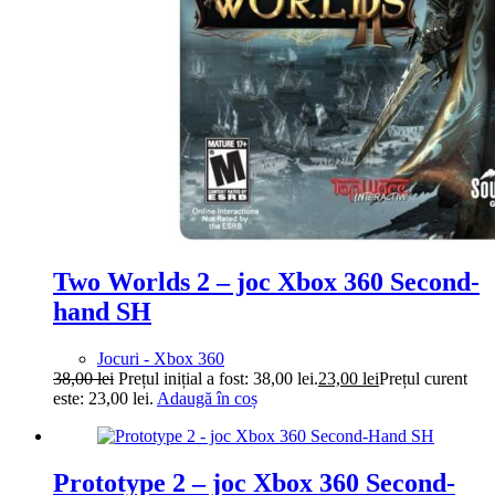
Two Worlds 2 – joc Xbox 360 Second-
hand SH
Jocuri - Xbox 360
38,00
lei
Prețul inițial a fost: 38,00 lei.
23,00
lei
Prețul curent
este: 23,00 lei.
Adaugă în coș
Prototype 2 – joc Xbox 360 Second-