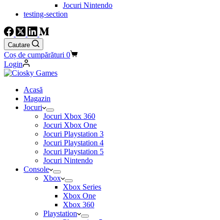
Jocuri Nintendo
testing-section
Cautare
Coș de cumpărături
0
Login
Acasă
Magazin
Jocuri
Jocuri Xbox 360
Jocuri Xbox One
Jocuri Playstation 3
Jocuri Playstation 4
Jocuri Playstation 5
Jocuri Nintendo
Console
Xbox
Xbox Series
Xbox One
Xbox 360
Playstation