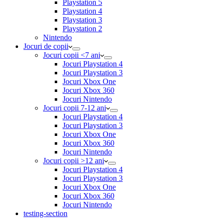
Playstation 5
Playstation 4
Playstation 3
Playstation 2
Nintendo
Jocuri de copii
Jocuri copii <7 ani
Jocuri Playstation 4
Jocuri Playstation 3
Jocuri Xbox One
Jocuri Xbox 360
Jocuri Nintendo
Jocuri copii 7-12 ani
Jocuri Playstation 4
Jocuri Playstation 3
Jocuri Xbox One
Jocuri Xbox 360
Jocuri Nintendo
Jocuri copii >12 ani
Jocuri Playstation 4
Jocuri Playstation 3
Jocuri Xbox One
Jocuri Xbox 360
Jocuri Nintendo
testing-section