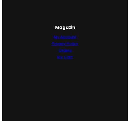
Magazin
My Account
Privacy Policy
Orders
My Cart