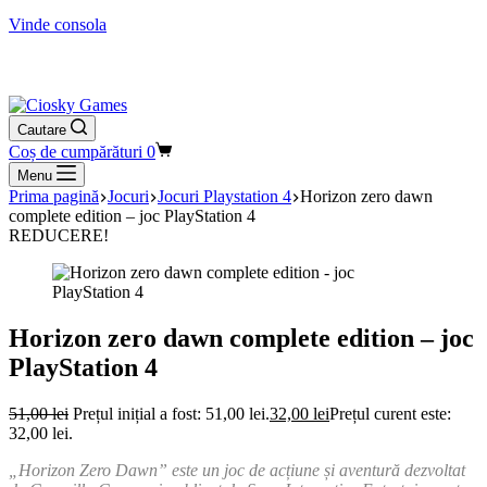
Vinde consola
0771 743 979
contact@ciosky.ro
Cautare
Coș de cumpărături
0
Menu
Prima pagină
Jocuri
Jocuri Playstation 4
Horizon zero dawn
complete edition – joc PlayStation 4
REDUCERE!
Horizon zero dawn complete edition – joc
PlayStation 4
51,00
lei
Prețul inițial a fost: 51,00 lei.
32,00
lei
Prețul curent este:
32,00 lei.
„Horizon Zero Dawn” este un joc de acțiune și aventură dezvoltat