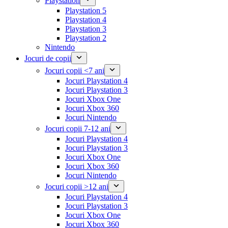
Playstation
Playstation 5
Playstation 4
Playstation 3
Playstation 2
Nintendo
Jocuri de copii
Jocuri copii <7 ani
Jocuri Playstation 4
Jocuri Playstation 3
Jocuri Xbox One
Jocuri Xbox 360
Jocuri Nintendo
Jocuri copii 7-12 ani
Jocuri Playstation 4
Jocuri Playstation 3
Jocuri Xbox One
Jocuri Xbox 360
Jocuri Nintendo
Jocuri copii >12 ani
Jocuri Playstation 4
Jocuri Playstation 3
Jocuri Xbox One
Jocuri Xbox 360