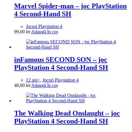
Marvel Spider-man – joc PlayStation
4 Second-Hand SH
Jocuri Playstation 4
99,00
lei
Adaugă în coș
inFamous SECOND SON – joc
PlayStation 4 Second-Hand SH
12 ani<
,
Jocuri Playstation 4
48,00
lei
Adaugă în coș
The Walking Dead Onslaught – joc
PlayStation 4 Second-Hand SH