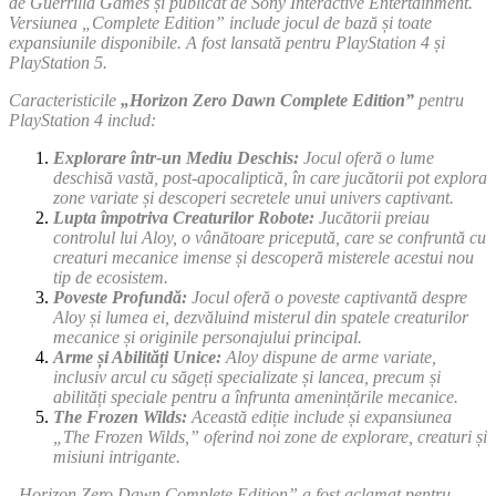
de Guerrilla Games și publicat de Sony Interactive Entertainment.
Versiunea „Complete Edition” include jocul de bază și toate
expansiunile disponibile. A fost lansată pentru PlayStation 4 și
PlayStation 5.
Caracteristicile
„Horizon Zero Dawn Complete Edition”
pentru
PlayStation 4 includ:
Explorare într-un Mediu Deschis:
Jocul oferă o lume
deschisă vastă, post-apocaliptică, în care jucătorii pot explora
zone variate și descoperi secretele unui univers captivant.
Lupta împotriva Creaturilor Robote:
Jucătorii preiau
controlul lui Aloy, o vânătoare pricepută, care se confruntă cu
creaturi mecanice imense și descoperă misterele acestui nou
tip de ecosistem.
Poveste Profundă:
Jocul oferă o poveste captivantă despre
Aloy și lumea ei, dezvăluind misterul din spatele creaturilor
mecanice și originile personajului principal.
Arme și Abilități Unice:
Aloy dispune de arme variate,
inclusiv arcul cu săgeți specializate și lancea, precum și
abilități speciale pentru a înfrunta amenințările mecanice.
The Frozen Wilds:
Această ediție include și expansiunea
„The Frozen Wilds,” oferind noi zone de explorare, creaturi și
misiuni intrigante.
„Horizon Zero Dawn Complete Edition” a fost aclamat pentru