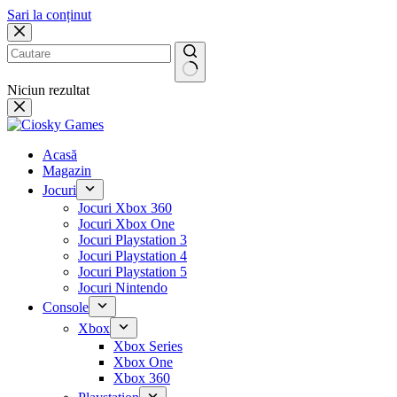
Sari la conținut
Niciun rezultat
Acasă
Magazin
Jocuri
Jocuri Xbox 360
Jocuri Xbox One
Jocuri Playstation 3
Jocuri Playstation 4
Jocuri Playstation 5
Jocuri Nintendo
Console
Xbox
Xbox Series
Xbox One
Xbox 360