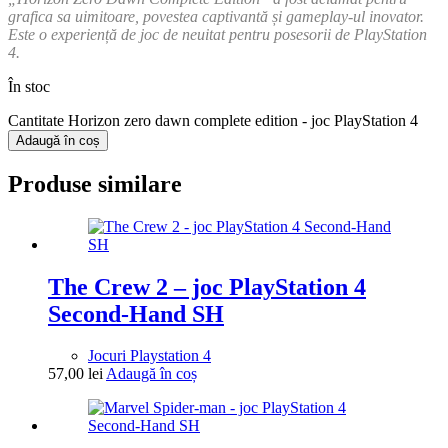
grafica sa uimitoare, povestea captivantă și gameplay-ul inovator.
Este o experiență de joc de neuitat pentru posesorii de PlayStation
4.
În stoc
Cantitate Horizon zero dawn complete edition - joc PlayStation 4
Adaugă în coș
Produse similare
The Crew 2 – joc PlayStation 4
Second-Hand SH
Jocuri Playstation 4
57,00
lei
Adaugă în coș