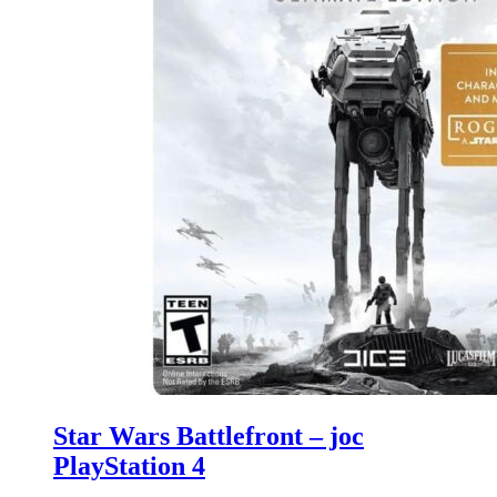
Star Wars Battlefront – joc
PlayStation 4