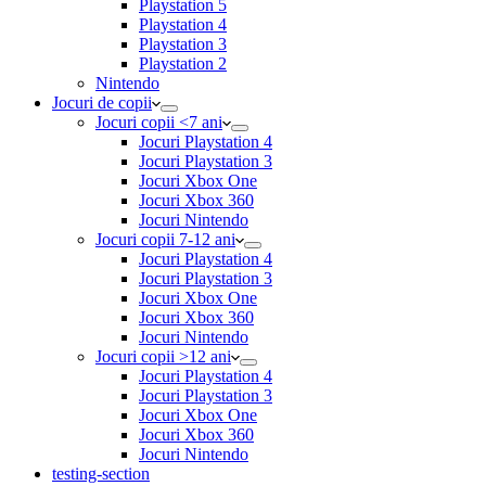
Playstation 5
Playstation 4
Playstation 3
Playstation 2
Nintendo
Jocuri de copii
Jocuri copii <7 ani
Jocuri Playstation 4
Jocuri Playstation 3
Jocuri Xbox One
Jocuri Xbox 360
Jocuri Nintendo
Jocuri copii 7-12 ani
Jocuri Playstation 4
Jocuri Playstation 3
Jocuri Xbox One
Jocuri Xbox 360
Jocuri Nintendo
Jocuri copii >12 ani
Jocuri Playstation 4
Jocuri Playstation 3
Jocuri Xbox One
Jocuri Xbox 360
Jocuri Nintendo
testing-section