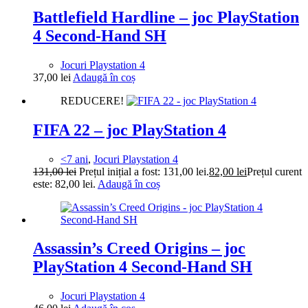
Battlefield Hardline – joc PlayStation
4 Second-Hand SH
Jocuri Playstation 4
37,00
lei
Adaugă în coș
REDUCERE!
FIFA 22 – joc PlayStation 4
<7 ani
,
Jocuri Playstation 4
131,00
lei
Prețul inițial a fost: 131,00 lei.
82,00
lei
Prețul curent
este: 82,00 lei.
Adaugă în coș
Assassin’s Creed Origins – joc
PlayStation 4 Second-Hand SH
Jocuri Playstation 4