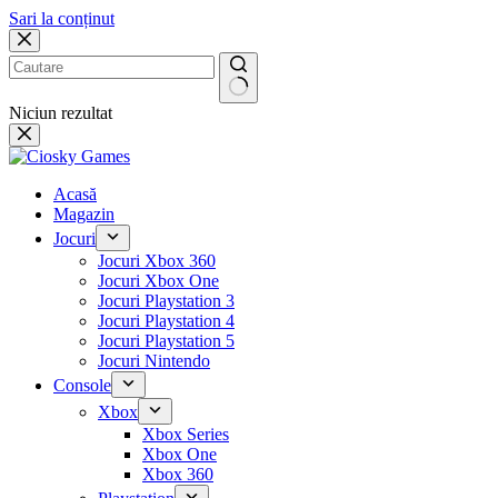
Sari la conținut
Niciun rezultat
Acasă
Magazin
Jocuri
Jocuri Xbox 360
Jocuri Xbox One
Jocuri Playstation 3
Jocuri Playstation 4
Jocuri Playstation 5
Jocuri Nintendo
Console
Xbox
Xbox Series
Xbox One
Xbox 360