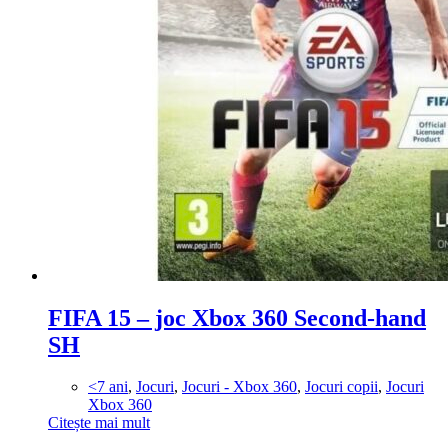
FIFA 15 – joc Xbox 360 Second-hand
SH
<7 ani
,
Jocuri
,
Jocuri - Xbox 360
,
Jocuri copii
,
Jocuri
Xbox 360
Citește mai mult