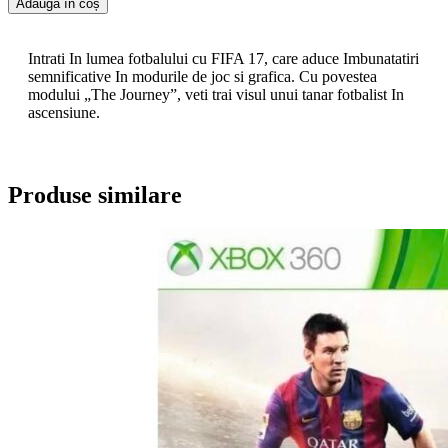
Adaugă în coș
Intrati In lumea fotbalului cu FIFA 17, care aduce Imbunatatiri
semnificative In modurile de joc si grafica. Cu povestea
modului „The Journey”, veti trai visul unui tanar fotbalist In
ascensiune.
Produse similare